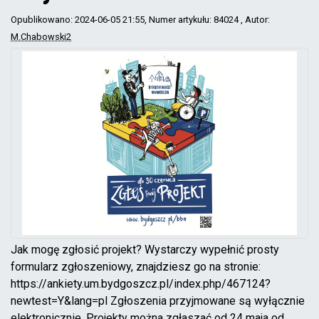
Opublikowano: 2024-06-05 21:55
, Numer artykułu: 84024
, Autor:
M.Chabowski2
Jak mogę zgłosić projekt? Wystarczy wypełnić prosty
formularz zgłoszeniowy, znajdziesz go na stronie:
https://ankiety.um.bydgoszcz.pl/index.php/467124?
newtest=Y&lang=pl Zgłoszenia przyjmowane są wyłącznie
elektronicznie. Projekty można zgłaszać od 24 maja od