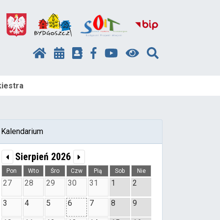
iestra
Kalendarium
Sierpień 2026
Pon
Wto
Śro
Czw
Pią
Sob
Nie
27
28
29
30
31
1
2
3
4
5
6
7
8
9