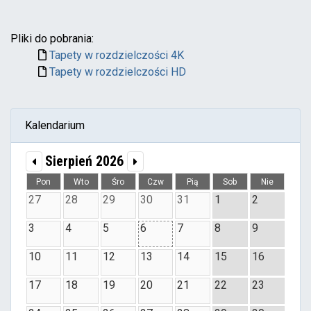
Pliki do pobrania:
Tapety w rozdzielczości 4K
Tapety w rozdzielczości HD
Kalendarium
Sierpień 2026
Pon
Wto
Śro
Czw
Pią
Sob
Nie
27
28
29
30
31
1
2
3
4
5
6
7
8
9
10
11
12
13
14
15
16
17
18
19
20
21
22
23