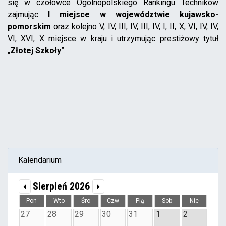
się w czołówce Ogólnopolskiego Rankingu Techników
zajmując
I miejsce w województwie kujawsko-
pomorskim
oraz kolejno V, IV, III, IV, III, IV, I, II, X, VI, IV, IV,
VI, XVI, X miejsce w kraju i utrzymując prestiżowy tytuł
„
Złotej Szkoły
”.
Kalendarium
Sierpień 2026
Pon
Wto
Śro
Czw
Pią
Sob
Nie
27
28
29
30
31
1
2