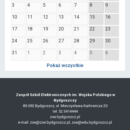
3
4
5
6
7
8
9
10
11
12
13
14
15
16
17
18
19
20
21
22
23
24
25
26
27
28
29
30
31
1
2
3
4
5
6
Pokaż wszystkie
Zespół Szkół Elektronicznych im. Wojska Polskiego w
Bydgoszczy
85-092 Bydgoszcz, ul. Mieczysława Karłowicza 20
tel. 52 3414444
zse.bydgoszcz.pl
e-mail: zse@zse.bydgoszcz.pl, zse@edu.bydgoszcz.pl