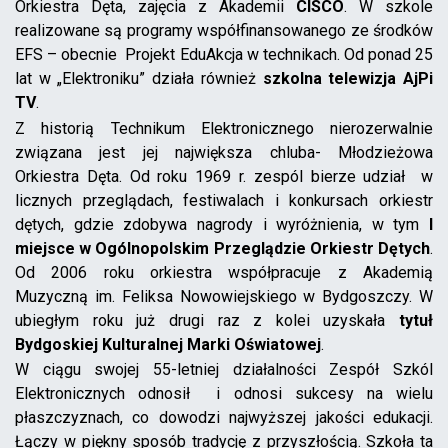
Orkiestra Dęta, zajęcia z Akademii
CISCO
. W szkole
realizowane są programy współfinansowanego ze środków
EFS – obecnie Projekt EduAkcja w technikach. Od ponad 25
lat w „Elektroniku” działa również
szkolna telewizja AjPi
TV
.
Z historią Technikum Elektronicznego nierozerwalnie
związana jest jej największa chluba- Młodzieżowa
Orkiestra Dęta. Od roku 1969 r. zespól bierze udział w
licznych przeglądach, festiwalach i konkursach orkiestr
dętych, gdzie zdobywa nagrody i wyróżnienia, w tym
I
miejsce w Ogólnopolskim Przeglądzie Orkiestr Dętych
.
Od 2006 roku orkiestra współpracuje z Akademią
Muzyczną im. Feliksa Nowowiejskiego w Bydgoszczy. W
ubiegłym roku już drugi raz z kolei uzyskała
tytuł
Bydgoskiej Kulturalnej Marki Oświatowej
.
W ciągu swojej 55-letniej działalności Zespół Szkól
Elektronicznych odnosił i odnosi sukcesy na wielu
płaszczyznach, co dowodzi najwyższej jakości edukacji.
Łączy w piękny sposób tradycję z przyszłością. Szkoła ta