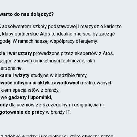
warto do nas dołączyć?
eś absolwentem szkoły podstawowej i marzysz o karierze
, klasy partnerskie Atos to idealne miejsce, by zacząć
godę. W ramach naszej współpracy oferujemy:
ia i warsztaty
prowadzone przez ekspertów z Atos,
jające zarówno umiejętności techniczne, jak i
personalne,
ania i wizyty
studyjne w siedzibie firmy,
iwość odbycia praktyk zawodowych
realizowanych
kiem specjalistów z branży,
owe
gadżety i upominki
,
ody
dla uczniów ze szczególnymi osiągnięciami,
gotowanie do pracy
w branży IT.
sz zdobyć wiedzę i umiejętności, które otworzą przed