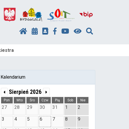
iestra
Kalendarium
Sierpień 2026
Pon
Wto
Śro
Czw
Pią
Sob
Nie
27
28
29
30
31
1
2
3
4
5
6
7
8
9