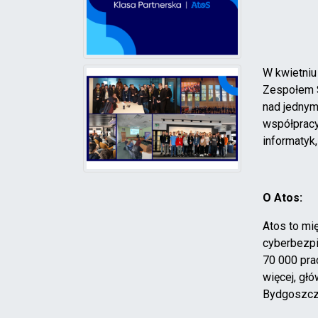
W kwietniu
Zespołem S
nad jednym
współpracy
informatyk
O Atos:
Atos to mi
cyberbezpi
70 000 pra
więcej, gł
Bydgoszcz