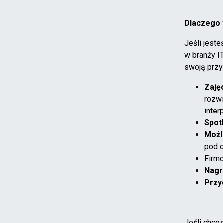
Dlaczego 
Jeśli jest
w branży IT
swoją przy
Zajęc
rozwi
inter
Spotk
Możl
pod o
Firm
Nagr
Przy
Jeśli chce