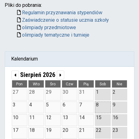
Pliki do pobrania:
Regulamin przyznawania stypendiów
Zaświadczenie o statusie ucznia szkoły
olimpiady przedmiotowe
olimpiady tematyczne i turnieje
Kalendarium
Sierpień 2026
Pon
Wto
Śro
Czw
Pią
Sob
Nie
27
28
29
30
31
1
2
3
4
5
6
7
8
9
10
11
12
13
14
15
16
17
18
19
20
21
22
23