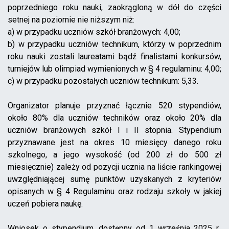
poprzedniego roku nauki, zaokrągloną w dół do części
setnej na poziomie nie niższym niż:
a) w przypadku uczniów szkół branżowych: 4,00;
b) w przypadku uczniów technikum, którzy w poprzednim
roku nauki zostali laureatami bądź finalistami konkursów,
turniejów lub olimpiad wymienionych w § 4 regulaminu: 4,00;
c) w przypadku pozostałych uczniów technikum: 5,33.
Organizator planuje przyznać łącznie 520 stypendiów,
około 80% dla uczniów techników oraz około 20% dla
uczniów branżowych szkół I i II stopnia. Stypendium
przyznawane jest na okres 10 miesięcy danego roku
szkolnego, a jego wysokość (od 200 zł do 500 zł
miesięcznie) zależy od pozycji ucznia na liście rankingowej
uwzględniającej sumę punktów uzyskanych z kryteriów
opisanych w § 4 Regulaminu oraz rodzaju szkoły w jakiej
uczeń pobiera naukę.
Wniosek o stypendium, dostępny od 1 września 2025 r.,