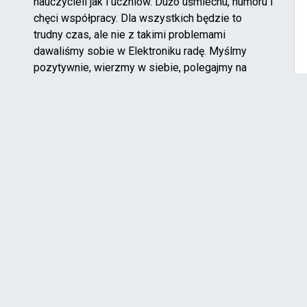
nauczycieli jak i uczniów. Dużo uśmiechu, humoru i
chęci współpracy. Dla wszystkich będzie to
trudny czas, ale nie z takimi problemami
dawaliśmy sobie w Elektroniku radę. Myślmy
pozytywnie, wierzmy w siebie, polegajmy na
przyjaciołach i nauczycielach, a wszystko będzie
dobrze.
Czytaj więcej!
Nasi w finale XLV
Ogólnopolskiej Olimpiady
Wiedzy Elektrycznej i
Elektronicznej
Czytaj więcej!