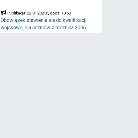
Publikacja: 22.01.2025r., godz. 10:50
Obowiązek stawienia się do kwalifikacji
wojskowej dla uczniów z rocznika 2006
Publikacja: 8.01.2025r., godz. 12:17
OGÓLNOPOLSKIEGO KONKURSU TECHNIK
ABSOLWENT
Pokaż wszystkie
Bydgoszcz informuje
Weekend 7-9 sierpnia. Wyspa
Młyńska czeka