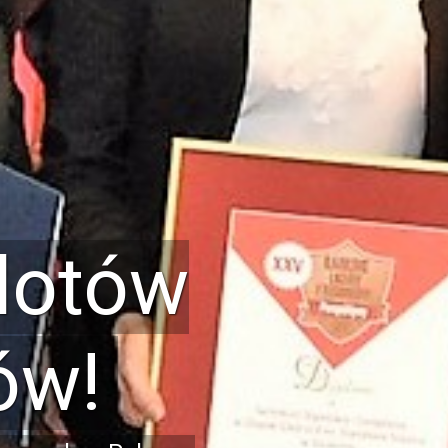
ownie
e
omiarowy, centrale
mputerowych Cisco i