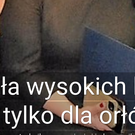
czesne prac
elektroniczn
 wyposażone są w profesjonalny sprzęt p
emy mikroprocesorowe, elementy sieci ko