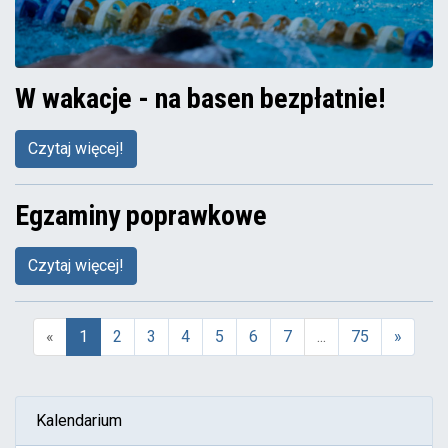
W wakacje - na basen bezpłatnie!
Czytaj więcej!
Egzaminy poprawkowe
Czytaj więcej!
«
1
2
3
4
5
6
7
...
75
»
(aktualna)
Kalendarium